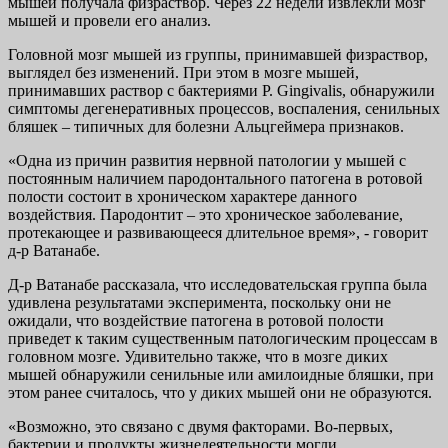
мышей получала физраствор. Через 22 недели извлекли мозг
мышей и провели его анализ.
Головной мозг мышей из группы, принимавшей физраствор,
выглядел без изменений. При этом в мозге мышей,
принимавших раствор с бактериями P. Gingivalis, обнаружили
симптомы дегенеративных процессов, воспаления, сенильных
бляшек – типичных для болезни Альцгеймера признаков.
«Одна из причин развития нервной патологии у мышей с
постоянным наличием пародонтального патогена в ротовой
полости состоит в хроническом характере данного
воздействия. Пародонтит – это хроническое заболевание,
протекающее и развивающееся длительное время», - говорит
д-р Ватанабе.
Д-р Ватанабе рассказала, что исследовательская группа была
удивлена результатами эксперимента, поскольку они не
ожидали, что воздействие патогена в ротовой полости
приведет к таким существенным патологическим процессам в
головном мозге. Удивительно также, что в мозге диких
мышей обнаружили сенильные или амилоидные бляшки, при
этом ранее считалось, что у диких мышей они не образуются.
«Возможно, это связано с двумя факторами. Во-первых,
бактерии и продукты жизнедеятельности могли