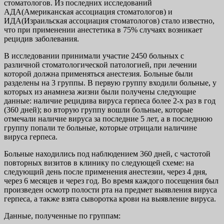
стоматологов. Из последних исследований
АДА(Американская ассоциация стоматологов) и
ИДА(Израильская ассоциация стоматологов) стало известно,
что при применении анестетика в 75% случаях возникает
рецидив заболевания.
В исследовании принимали участие 2450 больных с
различной стоматологической патологией, при лечении
которой должна применяться анестезия. Больные были
разделены на 3 группы. В первую группу входили больные, у
которых из анамнеза жизни были получены следующие
данные: наличие рецидива вируса герпеса более 2-х раз в год
(360 дней); во вторую группу вошли больные, которые
отмечали наличие вируса за последние 5 лет, а в последнюю
группу попали те больные, которые отрицали наличине
вируса герпеса.
Больные находились под наблюдением 360 дней, с частотой
повторных визитов в клинику по следующей схеме: на
следующий день после применения анестезии, через 4 дня,
через 6 месяцев и через год. Во время каждого посещения был
произведен осмотр полости рта на предмет выявления вируса
герпеса, а также взята сыворотка крови на выявление вируса.
Данные, полученные по группам: