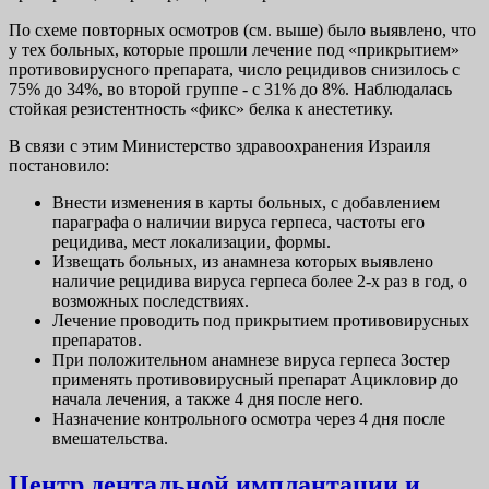
По схеме повторных осмотров (см. выше) было выявлено, что
у тех больных, которые прошли лечение под «прикрытием»
противовирусного препарата, число рецидивов снизилось с
75% до 34%, во второй группе - с 31% до 8%. Наблюдалась
стойкая резистентность «фикс» белка к анестетику.
В связи с этим Министерство здравоохранения Израиля
постановило:
Внести изменения в карты больных, с добавлением
параграфа о наличии вируса герпеса, частоты его
рецидива, мест локализации, формы.
Извещать больных, из анамнеза которых выявлено
наличие рецидива вируса герпеса более 2-х раз в год, о
возможных последствиях.
Лечение проводить под прикрытием противовирусных
препаратов.
При положительном анамнезе вируса герпеса Зостер
применять противовирусный препарат Ацикловир до
начала лечения, а также 4 дня после него.
Назначение контрольного осмотра через 4 дня после
вмешательства.
Центр дентальной имплантации и