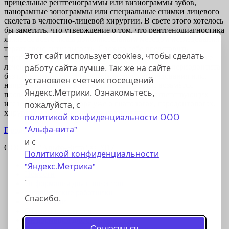
прицельные рентгенограммы или визиограммы зубов,
панорамные зонограммы или специальные снимки лицевого
скелета в челюстно-лицевой хирургии. В свете этого хотелось
бы заметить, что утверждение о том, что рентгенодиагностика
является всего лишь дополнительным методом исследования,
теряет свою актуальность. Сложно себе представить
Этот сайт использует cookies, чтобы сделать
терапевта-стоматолога, который примет решение о тактике
работу сайта лучше. Так же на сайте
лечения больного с обострением хронического периодонтита
без проведения рентгенографического исследования или,
установлен счетчик посещений
например, хирурга-имплантолога, который возьмётся
Яндекс.Метрики. Ознакомьтесь,
провести дентальную имплантацию без соответствующих
пожалуйста, с
исследований, не говоря уже о гнатологах, пародонтологах,
хирургах и челюстно-лицевых хирургах.
политикой конфиденциальности ООО
"Альфа-вита"
Продолжить
и с
ООО СЦ "Альфа-Вита" © 2017
Политикой конфиденциальности
"Яндекс.Метрика"
Главная
Новости
.
Информация для пациентов
Медицинские работники
Спасибо.
Технологии
Отзывы пациентов
Информация для специалистов
Согласиться