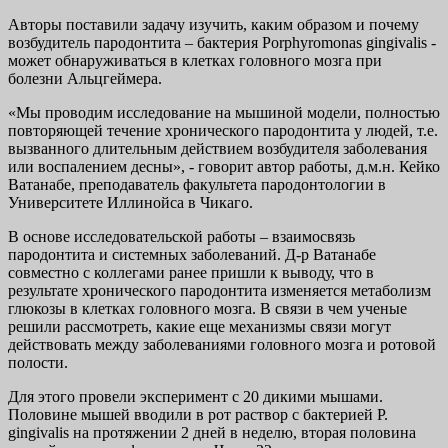
Авторы поставили задачу изучить, каким образом и почему
возбудитель пародонтита – бактерия Porphyromonas gingivalis -
может обнаруживаться в клетках головного мозга при
болезни Альцгеймера.
«Мы проводим исследование на мышиной модели, полностью
повторяющей течение хронического пародонтита у людей, т.е.
вызванного длительным действием возбудителя заболевания
или воспалением десны», - говорит автор работы, д.м.н. Кейко
Ватанабе, преподаватель факультета пародонтологии в
Университете Иллинойса в Чикаго.
В основе исследовательской работы – взаимосвязь
пародонтита и системных заболеваний. Д-р Ватанабе
совместно с коллегами ранее пришли к выводу, что в
результате хронического пародонтита изменяется метаболизм
глюкозы в клетках головного мозга. В связи в чем ученые
решили рассмотреть, какие еще механизмы связи могут
действовать между заболеваниями головного мозга и ротовой
полости.
Для этого провели эксперимент с 20 дикими мышами.
Половине мышей вводили в рот раствор с бактерией P.
gingivalis на протяжении 2 дней в неделю, вторая половина