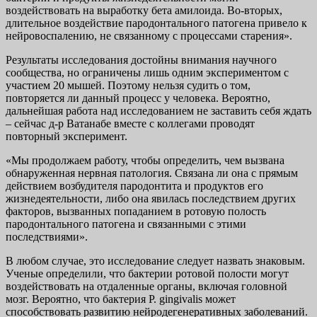
воздействовать на выработку бета амилоида. Во-вторых,
длительное воздействие пародонтального патогена привело к
нейровоспалению, не связанному с процессами старения».
Результаты исследования достойны внимания научного
сообщества, но ограничены лишь одним экспериментом с
участием 20 мышей. Поэтому нельзя судить о том,
повторяется ли данный процесс у человека. Вероятно,
дальнейшая работа над исследованием не заставить себя ждать
– сейчас д-р Ватанабе вместе с коллегами проводят
повторный эксперимент.
«Мы продолжаем работу, чтобы определить, чем вызвана
обнаруженная нервная патология. Связана ли она с прямым
действием возбудителя пародонтита и продуктов его
жизнедеятельности, либо она явилась последствием других
факторов, вызванных попаданием в ротовую полость
пародонтального патогена и связанными с этими
последствиями».
В любом случае, это исследование следует назвать знаковым.
Ученые определили, что бактерии ротовой полости могут
воздействовать на отдаленные органы, включая головной
мозг. Вероятно, что бактерия P. gingivalis может
способствовать развитию нейродегенеративных заболеваний.