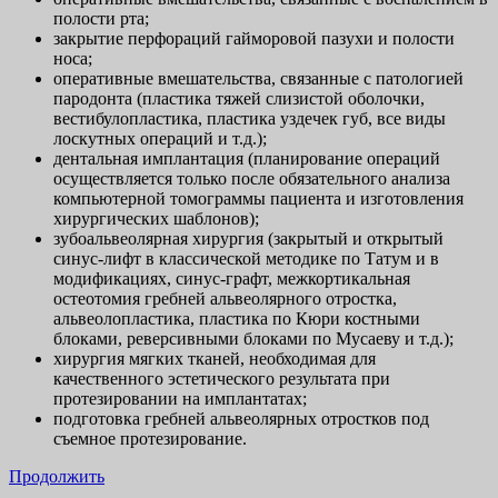
полости рта;
закрытие перфораций гайморовой пазухи и полости
носа;
оперативные вмешательства, связанные с патологией
пародонта (пластика тяжей слизистой оболочки,
вестибулопластика, пластика уздечек губ, все виды
лоскутных операций и т.д.);
дентальная имплантация (планирование операций
осуществляется только после обязательного анализа
компьютерной томограммы пациента и изготовления
хирургических шаблонов);
зубоальвеолярная хирургия (закрытый и открытый
синус-лифт в классической методике по Татум и в
модификациях, синус-графт, межкортикальная
остеотомия гребней альвеолярного отростка,
альвеолопластика, пластика по Кюри костными
блоками, реверсивными блоками по Мусаеву и т.д.);
хирургия мягких тканей, необходимая для
качественного эстетического результата при
протезировании на имплантатах;
подготовка гребней альвеолярных отростков под
съемное протезирование.
Продолжить