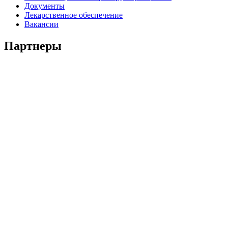
Документы
Лекарственное обеспечение
Вакансии
Партнеры
Стоматологическая
клиника
«КСК-ДЕНТ»
Москва(Россия)
http://www.kskdent.ru/
Стоматологическая
клиника
«ГАЛАДЕНТ+»
Тбилиси(Грузия)
Страница на FB