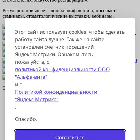
Регулярно повышает свою квалификацию, посещает
семинары, стоматологические выставки, вебинары.
Этот сайт использует cookies, чтобы сделать
работу сайта лучше. Так же на сайте
установлен счетчик посещений
Яндекс.Метрики. Ознакомьтесь,
пожалуйста, с
политикой конфиденциальности ООО
"Альфа-вита"
и с
ООО СЦ "Альфа-Вита" © 2017
Политикой конфиденциальности
"Яндекс.Метрика"
Главная
Новости
.
Информация для пациентов
Медицинские работники
Спасибо.
Технологии
Отзывы пациентов
Информация для специалистов
Согласиться
Сведения о медицинской организации